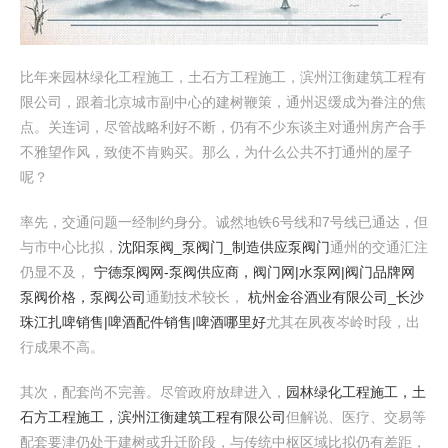
比年来园林绿化工程施工，土石方工程施工，滨州江衡建筑工程有
限公司，跟着北京城市副中心的建树鞭策，通州迟缓成为眷注的焦
点。关连词，尽管战略利好不断，仍有不少东谈主对通州房产合手
不雅望作风，致使不肯购买。那么，为什么公共不打通州的屋子
呢？
率先，交通问题一经制约身分。诚然地铁6号线和7号线已通达，但
与市中心比拟，
沈阳泵阀_泵阀门_制造供应泵阀门
通州的交通汇注
仍显不及，
宁德泵阀网-泵阀供应商，阀门网|水泵网|阀门品牌网
泵阀价格，泵阀公司
通勤技术较长，
杭州金谷酒业有限公司_长沙
珠江扎啤销售|啤酒配件销售|啤酒哪里好
尤其在夙夜岑岭时段，出
行成果不高。
其次，配套尚不完善。尽管政府放肆进入，
园林绿化工程施工，土
石方工程施工，滨州江衡建筑工程有限公司
但解说、医疗、交易等
配套要津仍处于建树或升迁阶段，与传统中枢区域比拟仍有差距，