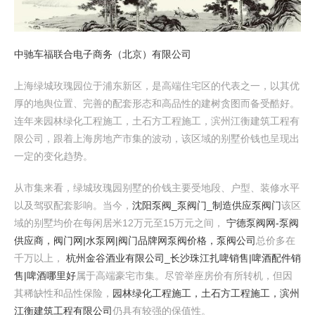
中驰车福联合电子商务（北京）有限公司
上海绿城玫瑰园位于浦东新区，是高端住宅区的代表之一，以其优
厚的地舆位置、完善的配套形态和高品性的建树贪图而备受酷好。
连年来园林绿化工程施工，土石方工程施工，滨州江衡建筑工程有
限公司，跟着上海房地产市集的波动，该区域的别墅价钱也呈现出
一定的变化趋势。
从市集来看，绿城玫瑰园别墅的价钱主要受地段、户型、装修水平
以及驾驭配套影响。当今，
沈阳泵阀_泵阀门_制造供应泵阀门
该区
域的别墅均价在每闲居米12万元至15万元之间，
宁德泵阀网-泵阀
供应商，阀门网|水泵网|阀门品牌网泵阀价格，泵阀公司
总价多在
千万以上，
杭州金谷酒业有限公司_长沙珠江扎啤销售|啤酒配件销
售|啤酒哪里好
属于高端豪宅市集。尽管举座房价有所转机，但因
其稀缺性和品性保险，
园林绿化工程施工，土石方工程施工，滨州
江衡建筑工程有限公司
仍具有较强的保值性。