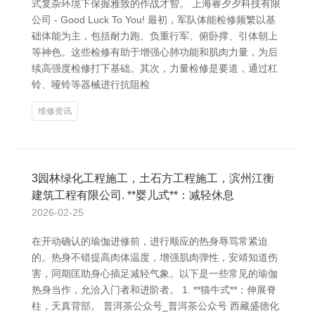
式复杂环境下保握雅致的作战才智。 上海睿夕夕科技有限
公司 - Good Luck To You! 最初，军队体能检修频繁以基
础体能为主，包括耐力跑、负重行军、俯卧撑、引体朝上
等神色。这些检修有助于增强心肺功能和肌肉力量，为后
续高强度检修打下基础。其次，力量检修是要道，通过杠
铃、哑铃等器械进行抗阻检
维修资讯
3园林绿化工程施工，土石方工程施工，滨州江衡
建筑工程有限公司. **婴儿式**：减轻休息
2026-02-25
在开动确认的瑜伽进修前，进行顺应的热身辱骂常紧迫
的。热身不错提高肉体温度，增强肌肉弹性，安靖知道伤
害，同期匡助身心插足减轻气象。以下是一些常见的瑜伽
热身当作，允洽入门者和进阶者。 1. **猫牛式**：伸展脊
柱，天真背部。 普洱茶公众号_普洱茶公众号 西藏盛德化