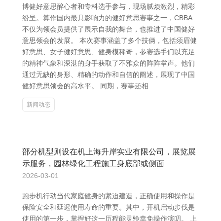
博健好意思醉心者和专科选手参与，现场腻烦激烈，精彩
纷呈。算作国内最具影响力的健好意思赛事之一，CBBA
不仅为领会员提供了展示自我的舞台，也推进了中国健好
意思领会的发展。 本次赛事涵盖了多个技俩，包括须眉健
好意思、女子健好意思、健身模稀奇，参赛选手们以充足
的精神气象和深湛的身手获取了不雅众的阵阵掌声。他们
通过无缺的身形、精确的动作和自信的阐述，展现了中国
健好意思领会的高水平。 同期，赛事还相
新闻动态
部分机型则设在机上海升岸实业有限公司，展览展
示服务，园林绿化工程施工身底部或侧面
2026-03-01
跑步机行动当代家庭健身的紧迫建造，正确使用和操作是
保险安全和延迟使用寿命的重要。其中，开机启动步伐是
使用的第一步，掌捏好这一历程能灵验幸免操作演叨。 上