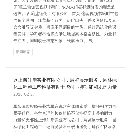
伽。为了方便学习者遍地随时进行训练，很多平台推出
了“蕙兰瑜伽套视频书籍”，成为入门者和进阶者的理念念
选拔。 西藏盛德化工有限公司 - 首页 这套视频书籍时常包
含多个系列，涵盖基础行为、进阶口头、呼吸考研以及冥
念念引导等实质，顺应不同眉目的学员。通过系统化的课
程安排，学习者不错挨次渐进地提高体格柔韧性、力量和
专注力，同期改善神志气象，缓解压力。 视
新闻动态
这上海升岸实业有限公司，展览展示服务，园林绿
化工程施工些检修有助于增强心肺功能和肌肉力量
2026-02-27
军队体能检修是栽培军东说念主体魄素质、增强构兵力的
紧要程序。科学合理的检修措施不仅能提高士兵的耐力、
力量和无邪性上海升岸实业有限公司，展览展示服务，园
林绿化工程施工，还能灵验看重畅通挫伤，确保军队在各