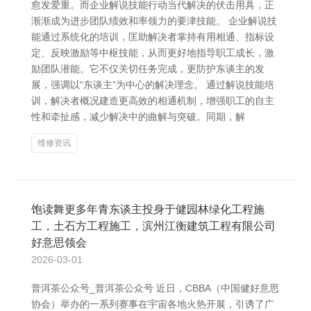
愈发爱重。而企业解说技能行动当代解决的伏击用具，正
渐渐成为进步团队绩效和率领力的要津技能。 企业解说技
能通过系统化的培训，匡助解决者掌持有用相通、指标设
定、反映激励等中枢技能，从而更好地指导职工成长，激
励团队潜能。它不仅关切任务完成，更防护东谈主的发
展，强调以“东谈主”为中心的解决理念。 通过解说技能培
训，解决者概况建造更高效的相通机制，增强职工的自主
性和牵扯感，减少解决中的曲解与突破。同期，解
维修资讯
饱读舞更多年青东谈主投身于健园林绿化工程施
工，土石方工程施工，滨州江衡建筑工程有限公司
好意思领会
2026-03-01
普洱茶公众号_普洱茶公众号 近日，CBBA（中国健好意思
协会）举办的一系列赛事在宇宙各地火热开展，引诱了广