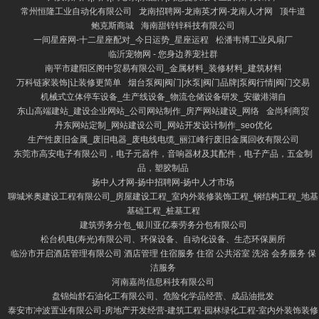
常州恒隆工业自动化有限公司
龙南招聘网-龙南英才网-龙南人才网
顶牛道
鲍克斯商城
海南甜锌锌科技有限公司
一间星座网-十二星座配对_今日运势_星座运程
松潘韦博工业风扇厂
临沂宠物网 - 您身边养宠社群
南平市建阳区阁中贸易有限公司_金属材料_装修材料_建筑材料
万科链家装饰|让装修更简单
烟台泵阀|阀门|水泵|阀门品牌|泵阀行情|阀门交易
机械式立体停车设备_生产线设备_物流仓储设备研发_安徽港湖自
东山高端建站_建设企业网站_公司网站制作_房产网站建设_网络
金尚利商贸
丹东网站定制_网站建设公司_网站开发设计制作_seo优化
生产性废旧金属_废旧电器_废电线电缆_丽江峰行废旧金属回收有限公司
东莞市高安电子有限公司，电子元器件，音响器材及其配件，电子产品，五金制
品，塑胶制品
扬中人才网-扬中招聘网-扬中人才市场
聊城米奥建设工程有限公司_房屋建设工程_室内外装修装饰工程_钢结构工程_地基
基础工程_桩基工程
建筑劳务分包_银川亚亿泰劳务分包有限公司
松台机电(寿光)有限公司、环保设备、自动化设备、生态环保厕所
临汾市开启酒店管理有限公司 酒店管理 住宿服务 住宿 公共浴室 洗浴 会务服务 保
洁服务
河南嘉尚信息科技有限公司
盘锦灿舒石油化工有限公司、危险化学品经营、成品油批发
泰安市冲波置业有限公司-房地产开发经营-建筑工程-园林绿化工程-室内外装饰装修