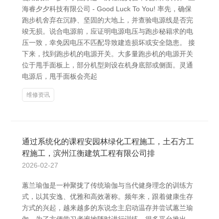
海睿夕夕科技有限公司 - Good Luck To You! 率先，确保
跑步机舍弃在沉静、坚固的大地上，并查验电源线是否完
竣无损。说合电源前，应证明电源电压与跑步秘籍求的电
压一致，幸免因电压不匹配导致建造损坏或安全隐患。 接
下来，找到跑步机的电源开关。大多量跑步机的电源开关
位于甩手面板上，部分机型则设在机身底部或侧面。灵通
电源后，甩手面板会亮起
维修资讯
通过系统化的课程安园林绿化工程施工，土石方工
程施工，滨州江衡建筑工程有限公司排
2026-02-27
蕙兰瑜伽是一种聚拢了传统瑜伽与当代健身理念的训练方
式，以其安逸、优雅和高效著称。频年来，跟着健康生存
方式的兴起，越来越多的东说念主启动温存并尝试蕙兰瑜