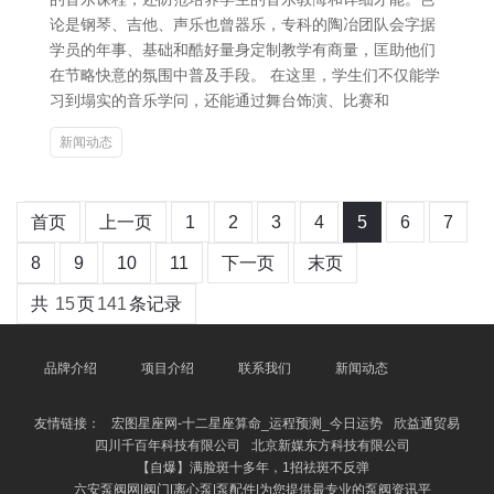
论是钢琴、吉他、声乐也曾器乐，专科的陶冶团队会字据
学员的年事、基础和酷好量身定制教学有商量，匡助他们
在节略快意的氛围中普及手段。 在这里，学生们不仅能学
习到塌实的音乐学问，还能通过舞台饰演、比赛和
新闻动态
首页
上一页
1
2
3
4
5
6
7
8
9
10
11
下一页
末页
共
15
页
141
条记录
品牌介绍
项目介绍
联系我们
新闻动态
友情链接：
宏图星座网-十二星座算命_运程预测_今日运势
欣益通贸易
四川千百年科技有限公司
北京新媒东方科技有限公司
【自爆】满脸斑十多年，1招祛斑不反弹
六安泵阀网|阀门|离心泵|泵配件|为您提供最专业的泵阀资讯平