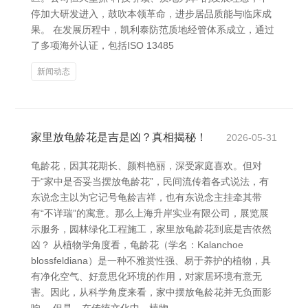
停加大研发进入，鼓吹本领革命，进步居品质能与临床成
果。 在发展历程中，凯利泰防范质地经管体系成立，通过
了多项海外认证，包括ISO 13485
新闻动态
家里放龟龄花是吉是凶？真相揭秘！
2026-05-31
龟龄花，因其花期长、颜料艳丽，深受家庭喜欢。但对
于“家中是否妥当摆放龟龄花”，民间流传着各式说法，有
东说念主以为它记号龟龄吉祥，也有东说念主挂牵其带
有“不详瑞”的寓意。那么上海升岸实业有限公司，展览展
示服务，园林绿化工程施工，家里放龟龄花到底是吉依然
凶？ 从植物学角度看，龟龄花（学名：Kalanchoe
blossfeldiana）是一种不雅赏性强、易于养护的植物，具
有净化空气、好意思化环境的作用，对家居环境有意无
害。因此，从科学角度来看，家中摆放龟龄花并无负面影