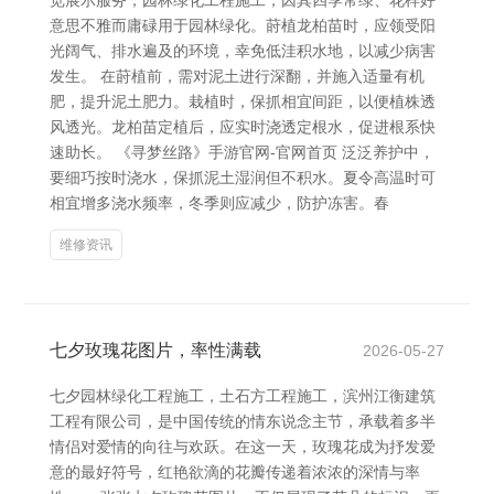
览展示服务，园林绿化工程施工，因其四季常绿、花样好
意思不雅而庸碌用于园林绿化。莳植龙柏苗时，应领受阳
光阔气、排水遍及的环境，幸免低洼积水地，以减少病害
发生。 在莳植前，需对泥土进行深翻，并施入适量有机
肥，提升泥土肥力。栽植时，保抓相宜间距，以便植株透
风透光。龙柏苗定植后，应实时浇透定根水，促进根系快
速助长。 《寻梦丝路》手游官网-官网首页 泛泛养护中，
要细巧按时浇水，保抓泥土湿润但不积水。夏令高温时可
相宜增多浇水频率，冬季则应减少，防护冻害。春
维修资讯
七夕玫瑰花图片，率性满载
2026-05-27
七夕园林绿化工程施工，土石方工程施工，滨州江衡建筑
工程有限公司，是中国传统的情东说念主节，承载着多半
情侣对爱情的向往与欢跃。在这一天，玫瑰花成为抒发爱
意的最好符号，红艳欲滴的花瓣传递着浓浓的深情与率