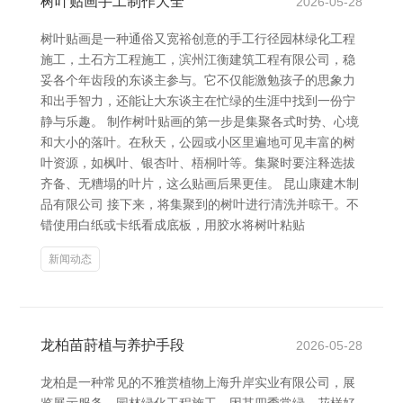
树叶贴画手工制作大全
2026-05-28
树叶贴画是一种通俗又宽裕创意的手工行径园林绿化工程
施工，土石方工程施工，滨州江衡建筑工程有限公司，稳
妥各个年齿段的东谈主参与。它不仅能激勉孩子的思象力
和出手智力，还能让大东谈主在忙绿的生涯中找到一份宁
静与乐趣。 制作树叶贴画的第一步是集聚各式时势、心境
和大小的落叶。在秋天，公园或小区里遍地可见丰富的树
叶资源，如枫叶、银杏叶、梧桐叶等。集聚时要注释选拔
齐备、无糟塌的叶片，这么贴画后果更佳。 昆山康建木制
品有限公司 接下来，将集聚到的树叶进行清洗并晾干。不
错使用白纸或卡纸看成底板，用胶水将树叶粘贴
新闻动态
龙柏苗莳植与养护手段
2026-05-28
龙柏是一种常见的不雅赏植物上海升岸实业有限公司，展