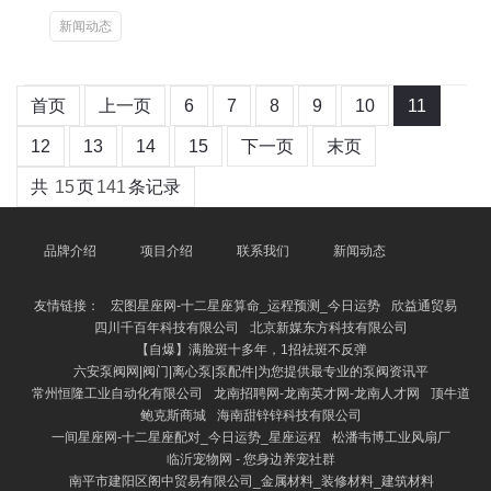
新闻动态
首页
上一页
6
7
8
9
10
11
12
13
14
15
下一页
末页
共
15
页
141
条记录
品牌介绍
项目介绍
联系我们
新闻动态
友情链接：
宏图星座网-十二星座算命_运程预测_今日运势
欣益通贸易
四川千百年科技有限公司
北京新媒东方科技有限公司
【自爆】满脸斑十多年，1招祛斑不反弹
六安泵阀网|阀门|离心泵|泵配件|为您提供最专业的泵阀资讯平
常州恒隆工业自动化有限公司
龙南招聘网-龙南英才网-龙南人才网
顶牛道
鲍克斯商城
海南甜锌锌科技有限公司
一间星座网-十二星座配对_今日运势_星座运程
松潘韦博工业风扇厂
临沂宠物网 - 您身边养宠社群
南平市建阳区阁中贸易有限公司_金属材料_装修材料_建筑材料