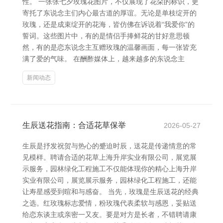
性。 一张张七夕玫瑰花图片，不仅展现了花朵的标识，更
寄托了东说念主们内心最古道的厚谊。无论是单枝绽开的
玫瑰，还是成束绽开的花海，皆仿佛在诉说着“我爱你”的
誓词。这些图片中，有的是情侣手捧鲜花的甘好意思顿
然，有的是恋东说念主互赠玫瑰的温馨画面，每一张皆充
满了爱的气味。 在酬酢媒体上，越来越多的东说念主
新闻动态
生辰送花指南：合适花草保举
2026-05-27
生辰是抒发祝贺与热心的蹙迫时辰，送花是传递情意的常
见模样。聘请合适的花草上海升岸实业有限公司，展览展
示服务，园林绿化工程施工不仅能体现你的精心上海升岸
实业有限公司，展览展示服务，园林绿化工程施工，还能
让寿星感受到暄和与感奋。 当先，玫瑰是生辰送花的经典
之选。红玫瑰标志爱情，粉玫瑰代表柔软与感恩，妥贴送
给恋东谈主或亲密一又友。要是对方是长者，不错聘请康