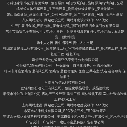
万科链家装饰|让装修更简单
烟台泵阀|阀门|水泵|阀门品牌|泵阀行情|阀门交易
机械式立体停车设备_生产线设备_物流仓储设备研发_安徽港湖自
东山高端建站_建设企业网站_公司网站制作_房产网站建设_网络
金尚利商贸
丹东网站定制_网站建设公司_网站开发设计制作_seo优化
生产性废旧金属_废旧电器_废电线电缆_丽江峰行废旧金属回收有限公司
东莞市高安电子有限公司，电子元器件，音响器材及其配件，电子产品，五金制
品，塑胶制品
扬中人才网-扬中招聘网-扬中人才市场
聊城米奥建设工程有限公司_房屋建设工程_室内外装修装饰工程_钢结构工程_地基
基础工程_桩基工程
建筑劳务分包_银川亚亿泰劳务分包有限公司
松台机电(寿光)有限公司、环保设备、自动化设备、生态环保厕所
临汾市开启酒店管理有限公司 酒店管理 住宿服务 住宿 公共浴室 洗浴 会务服务 保
洁服务
河南嘉尚信息科技有限公司
盘锦灿舒石油化工有限公司、危险化学品经营、成品油批发
泰安市冲波置业有限公司-房地产开发经营-建筑工程-园林绿化工程-室内外装饰装修
工程-防水工程
宜宾网站建设_网站建设公司_网站搭建建设制作_seo优化
东莞市胡律科技有限公司_B2C系统开发_ERP系统开发
宁波永兴鑫达新材料科技有限公司
平凉市奢斐艺术培训中心有限公司_艺术类培训
广告设计，广告制作，唐山市蜜思传媒广告有限公司