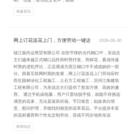
响。 但是，在传统文化中，植物
维修资讯
网上订花送花上门，方便劳动一键达
2026-05-30
镇江振尚达商贸有限公司 在快节律的当代糊口中，东说念
主们越来越正式糊口品性和时势抒发。而鲜花，看成传递
时势的进犯序论，正迟缓成为宽泛糊口中不成或缺的一部
分。跟着互联网时期的发展，网上订花送花上门劳动应时
而生园林绿化工程施工，土石方工程施工，滨州江衡建筑
工程有限公司，为东说念主们提供了愈加方便、高效的遴
荐。 通过手机或电脑，用户只需动脱手指，就能不祥挑选
满意的花束，无论是诞辰祈福、节日致意，如故表白情
意、慰问护理，齐能找到相宜的花草居品。平台提供丰富
的花材遴荐和个性化定制劳动，容或不同步地和东说
新闻动态