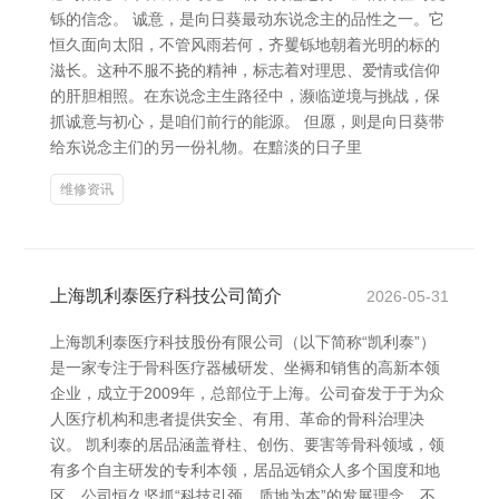
铄的信念。 诚意，是向日葵最动东说念主的品性之一。它
恒久面向太阳，不管风雨若何，齐矍铄地朝着光明的标的
滋长。这种不服不挠的精神，标志着对理思、爱情或信仰
的肝胆相照。在东说念主生路径中，濒临逆境与挑战，保
抓诚意与初心，是咱们前行的能源。 但愿，则是向日葵带
给东说念主们的另一份礼物。在黯淡的日子里
维修资讯
上海凯利泰医疗科技公司简介
2026-05-31
上海凯利泰医疗科技股份有限公司（以下简称“凯利泰”）
是一家专注于骨科医疗器械研发、坐褥和销售的高新本领
企业，成立于2009年，总部位于上海。公司奋发于于为众
人医疗机构和患者提供安全、有用、革命的骨科治理决
议。 凯利泰的居品涵盖脊柱、创伤、要害等骨科领域，领
有多个自主研发的专利本领，居品远销众人多个国度和地
区。公司恒久坚抓“科技引颈、质地为本”的发展理念，不