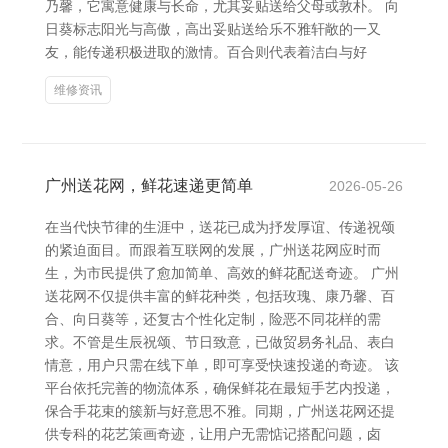
乃馨，它寓意健康与长命，尤其妥贴送给父母或敦朴。 向
日葵标志阳光与高傲，高出妥贴送给乐不雅轩敞的一又
友，能传递积极进取的激情。百合则代表着洁白与好
维修资讯
广州送花网，鲜花速递更简单
2026-05-26
在当代快节律的生涯中，送花已成为抒发厚谊、传递祝颂
的紧迫面目。而跟着互联网的发展，广州送花网应时而
生，为市民提供了愈加简单、高效的鲜花配送奇迹。 广州
送花网不仅提供丰富的鲜花种类，包括玫瑰、康乃馨、百
合、向日葵等，还复古个性化定制，险恶不同花样的需
求。不管是生辰祝颂、节日致意，已做贸易务礼品、表白
情意，用户只需在线下单，即可享受快速投递的奇迹。 该
平台依托完善的物流体系，确保鲜花在最短手艺内投递，
保合手花束的簇新与好意思不雅。同期，广州送花网还提
供专科的花艺策画奇迹，让用户无需惦记搭配问题，卤