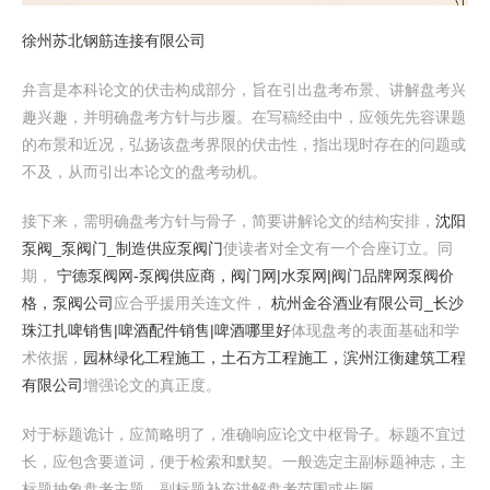
徐州苏北钢筋连接有限公司
弁言是本科论文的伏击构成部分，旨在引出盘考布景、讲解盘考兴
趣兴趣，并明确盘考方针与步履。在写稿经由中，应领先先容课题
的布景和近况，弘扬该盘考界限的伏击性，指出现时存在的问题或
不及，从而引出本论文的盘考动机。
接下来，需明确盘考方针与骨子，简要讲解论文的结构安排，
沈阳
泵阀_泵阀门_制造供应泵阀门
使读者对全文有一个合座订立。同
期，
宁德泵阀网-泵阀供应商，阀门网|水泵网|阀门品牌网泵阀价
格，泵阀公司
应合乎援用关连文件，
杭州金谷酒业有限公司_长沙
珠江扎啤销售|啤酒配件销售|啤酒哪里好
体现盘考的表面基础和学
术依据，
园林绿化工程施工，土石方工程施工，滨州江衡建筑工程
有限公司
增强论文的真正度。
对于标题诡计，应简略明了，准确响应论文中枢骨子。标题不宜过
长，应包含要道词，便于检索和默契。一般选定主副标题神志，主
标题抽象盘考主题，副标题补充讲解盘考范围或步履。