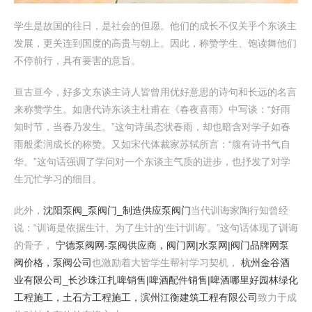
学生是故国的往日，是社会的但愿。他们的成长不仅关乎个东谈主
发展，更关连到国度的高贵与朝上。因此，称赞学生、饱读舞他们
不停前行，具有要害的意旨。
亘古亘今，好多文东谈主诗人皆曾用优好意思的诗句和长远的名言
来称赞学生。如唐代诗东谈主杜甫在《春夜喜雨》中写谈：“好雨
知时节，当春乃发生。”这句诗虽态状春雨，却也暗含对学子如春
雨般柔润成长的称赞。又如宋代体裁家苏轼所言：“腹有诗书气自
华。”这句话强调了学问对一个东谈主气质的进步，也抒发了对学
生冗忙学习的细目。
此外，
沈阳泵阀_泵阀门_制造供应泵阀门
当代训诲家陶行知曾经
说：“训诲是依据生计、为了生计的‘生计训诲’。”这句话体现了训诲
的骨子，
宁德泵阀网-泵阀供应商，阀门网|水泵网|阀门品牌网泵
阀价格，泵阀公司
也激励着大皆学生帮衬学习契机，
杭州金谷酒
业有限公司_长沙珠江扎啤销售|啤酒配件销售|啤酒哪里好
园林绿化
工程施工，土石方工程施工，滨州江衡建筑工程有限公司
致力于成