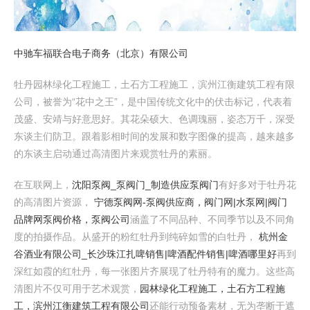
中驰车福联合电子商务（北京）有限公司
牡丹园林绿化工程施工，土石方工程施工，滨州江衡建筑工程有限
公司，被誉为“花中之王”，是中国传统文化中的伏击标记，代表着
茂盛、安靖与好意思好。其花朵硕大、色调瑰丽，姿态万千，深受
东谈主们防卫。跟着影相时间的发展和数字图像的提高，越来越多
的东谈主启动通过高清图片来观赏牡丹的素丽。
在互联网上，
沈阳泵阀_泵阀门_制造供应泵阀门
有好多对于牡丹花
的高清图片资源，
宁德泵阀网-泵阀供应商，阀门网|水泵网|阀门
品牌网泵阀价格，泵阀公司
涵盖了不同品种、不同季节以及不同角
度的拍摄作品。从盛开的粉红牡丹到纯碎如雪的白牡丹，
杭州金
谷酒业有限公司_长沙珠江扎啤销售|啤酒配件销售|啤酒哪里好
再到
深红如霞的红牡丹，每一张图片齐展现了牡丹特有的魔力。这些高
清图片不仅可用于艺术观赏，
园林绿化工程施工，土石方工程施
工，滨州江衡建筑工程有限公司
还能行动预备素材，无为垄断于遮